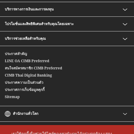
บริการทางการเงินและการลงทุน
เงินฝากออมทรัพย์ สปีดดี พลัส ซีไอเอ็มบี ไทย
โปรโมชั่นและสิทธิพิเศษสำหรับคุณโดยเฉพาะ
กองทุนรวม
บริการซื้อ-ขายตราสารหนี้ก่อนครบกำหนด
อัตราค่าธรรมเนียมพิเศษสำหรับสมาชิก CIMB Preferred
บริการช่วยเหลือสำหรับคุณ
หุ้นกู้อนุพันธ์แฝง
Safe Deposit Box Privilege
บริการซื้อ-ขายตราสารหนี้สกุลเงินต่างประเทศ
ติดต่อเรา
ประกาศสำคัญ
สปีดเซนด์
สาขาของเรา
LINE OA CIMB Preferred
ซีไอเอ็มบี ไทย บริการโอนเงินระหว่างประเทศ
สนใจสมัครสมาชิก CIMB Preferred
Wealth Credit Line
CIMB Thai Digital Banking
หุ้นกู้ตลาดแรก
ประกาศความเป็นส่วนตัว
ประกาศการเก็บข้อมูลคุกกี้
Sitemap
สำนักงานทั่วโลก
CIMB
CIMB Islamic
เราใช้คุกกี้เพื่อช่วยให้ไซต์ของเราทำงานได้อย่างถูกต้อง แสดง