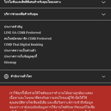
โปรโมชั่นและสิทธิพิเศษสำหรับคุณโดยเฉพาะ
กองทุนรวม
บริการซื้อ-ขายตราสารหนี้ก่อนครบกำหนด
อัตราค่าธรรมเนียมพิเศษสำหรับสมาชิก CIMB Preferred
บริการช่วยเหลือสำหรับคุณ
หุ้นกู้อนุพันธ์แฝง
Safe Deposit Box Privilege
บริการซื้อ-ขายตราสารหนี้สกุลเงินต่างประเทศ
ติดต่อเรา
ประกาศสำคัญ
สปีดเซนด์
สาขาของเรา
LINE OA CIMB Preferred
ซีไอเอ็มบี ไทย บริการโอนเงินระหว่างประเทศ
สนใจสมัครสมาชิก CIMB Preferred
Wealth Credit Line
CIMB Thai Digital Banking
หุ้นกู้ตลาดแรก
ประกาศความเป็นส่วนตัว
ประกาศการเก็บข้อมูลคุกกี้
Sitemap
สำนักงานทั่วโลก
CIMB
CIMB Islamic
เราใช้คุกกี้เพื่อช่วยให้ไซต์ของเราทำงานได้อย่างถูกต้อง แสดง
CIMB Bank (MY)
เนื้อหาและโฆษณาที่ตรงกับความสนใจของผู้ใช้ เปิดให้ใช้
คุณสมบัติทางโซเชียลมีเดีย และเพื่อวิเคราะห์การเข้าถึงข้อมูล
CIMB Bank (SG)
All rights reserved. Copyright © 2026 CIMB THAI Bank
ของเรา เรายังแบ่งปันข้อมูลการใช้งานไซต์กับพาร์ทเนอร์โซเชีย
CIMB Bank (KH)