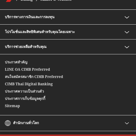
บริการทางการเงินและการลงทุน
เงินฝากออมทรัพย์ สปีดดี พลัส ซีไอเอ็มบี ไทย
โปรโมชั่นและสิทธิพิเศษสำหรับคุณโดยเฉพาะ
กองทุนรวม
บริการซื้อ-ขายตราสารหนี้ก่อนครบกำหนด
อัตราค่าธรรมเนียมพิเศษสำหรับสมาชิก CIMB Preferred
บริการช่วยเหลือสำหรับคุณ
หุ้นกู้อนุพันธ์แฝง
Safe Deposit Box Privilege
บริการซื้อ-ขายตราสารหนี้สกุลเงินต่างประเทศ
ติดต่อเรา
ประกาศสำคัญ
สปีดเซนด์
สาขาของเรา
LINE OA CIMB Preferred
ซีไอเอ็มบี ไทย บริการโอนเงินระหว่างประเทศ
สนใจสมัครสมาชิก CIMB Preferred
Wealth Credit Line
CIMB Thai Digital Banking
หุ้นกู้ตลาดแรก
ประกาศความเป็นส่วนตัว
ประกาศการเก็บข้อมูลคุกกี้
Sitemap
สำนักงานทั่วโลก
CIMB