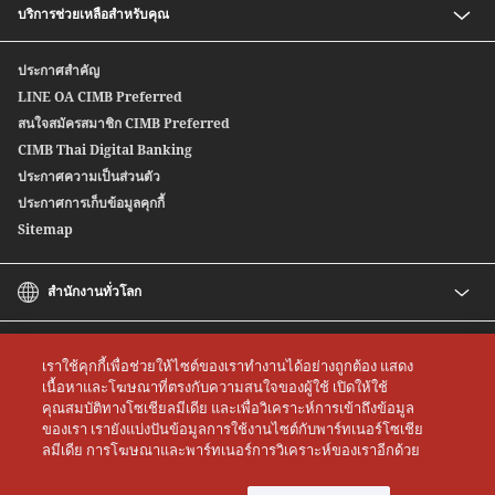
บริการช่วยเหลือสำหรับคุณ
หุ้นกู้อนุพันธ์แฝง
Safe Deposit Box Privilege
บริการซื้อ-ขายตราสารหนี้สกุลเงินต่างประเทศ
ติดต่อเรา
ประกาศสำคัญ
สปีดเซนด์
สาขาของเรา
LINE OA CIMB Preferred
ซีไอเอ็มบี ไทย บริการโอนเงินระหว่างประเทศ
สนใจสมัครสมาชิก CIMB Preferred
Wealth Credit Line
CIMB Thai Digital Banking
หุ้นกู้ตลาดแรก
ประกาศความเป็นส่วนตัว
ประกาศการเก็บข้อมูลคุกกี้
Sitemap
สำนักงานทั่วโลก
CIMB
CIMB Islamic
เราใช้คุกกี้เพื่อช่วยให้ไซต์ของเราทำงานได้อย่างถูกต้อง แสดง
CIMB Bank (MY)
เนื้อหาและโฆษณาที่ตรงกับความสนใจของผู้ใช้ เปิดให้ใช้
คุณสมบัติทางโซเชียลมีเดีย และเพื่อวิเคราะห์การเข้าถึงข้อมูล
CIMB Bank (SG)
All rights reserved. Copyright © 2026 CIMB THAI Bank
ของเรา เรายังแบ่งปันข้อมูลการใช้งานไซต์กับพาร์ทเนอร์โซเชีย
CIMB Bank (KH)
ลมีเดีย การโฆษณาและพาร์ทเนอร์การวิเคราะห์ของเราอีกด้วย
CIMB Niaga
CIMB Bank (VN)