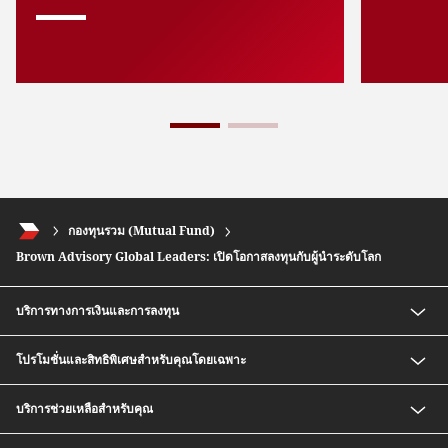
กองทุนรวม (Mutual Fund)
Brown Advisory Global Leaders: เปิดโอกาสลงทุนกับผู้นำระดับโลก
บริการทางการเงินและการลงทุน
เงินฝากออมทรัพย์ สปีดดี พลัส ซีไอเอ็มบี ไทย
โปรโมชั่นและสิทธิพิเศษสำหรับคุณโดยเฉพาะ
กองทุนรวม
บริการซื้อ-ขายตราสารหนี้ก่อนครบกำหนด
อัตราค่าธรรมเนียมพิเศษสำหรับสมาชิก CIMB Preferred
บริการช่วยเหลือสำหรับคุณ
หุ้นกู้อนุพันธ์แฝง
Safe Deposit Box Privilege
บริการซื้อ-ขายตราสารหนี้สกุลเงินต่างประเทศ
ติดต่อเรา